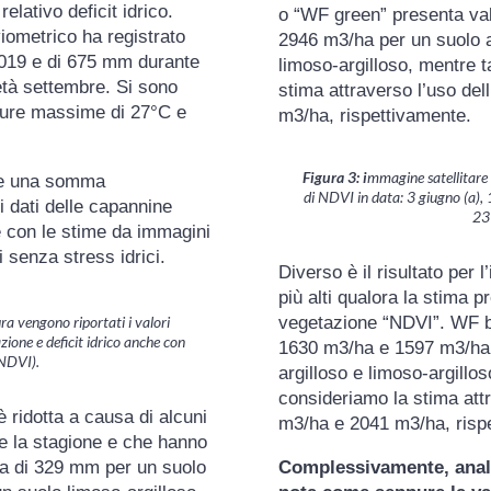
elativo deficit idrico.
o “WF green” presenta val
viometrico ha registrato
2946 m3/ha per un suolo a
2019 e di 675 mm durante
limoso-argilloso, mentre t
età settembre. Si sono
stima attraverso l’uso de
ature massime di 27°C e
m3/ha, rispettivamente.
Figura 3: i
mmagine satellitare d
te una somma
di NDVI in data: 3 giugno (a), 13
 dati delle capannine
23 
 con le stime da immagini
i senza stress idrici.
Diverso è il risultato per 
più alti qualora la stima p
vegetazione “NDVI”. WF bl
a vengono riportati i valori
zione e deficit idrico anche con
1630 m3/ha e 1597 m3/ha p
(NDVI).
argilloso e limoso-argillo
consideriamo la stima attr
è ridotta a causa di alcuni
m3/ha e 2041 m3/ha, risp
te la stagione e che hanno
va di 329 mm per un suolo
Complessivamente, analiz