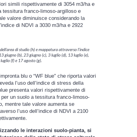
ori simili rispettivamente di 3054 m3/ha e
 tessitura franco-limoso-argilloso e
ale valore diminuisce considerando la
ll’indice di NDVI a 3030 m3/ha e 2922
ell’area di studio (h) e mappatura attraverso l’indice
 giugno (b), 23 giugno (c), 3 luglio (d), 13 luglio (e),
luglio (f) e 17 agosto (g).
l’impronta blu o “WF blue” che riporta valori
reveda l’uso dell’indice di stress della
ue presenta valori rispettivamente di
er un suolo a tessitura franco-limoso-
so, mentre tale valore aumenta se
averso l’uso dell’indice di NDVI a 2100
ettivamente.
zando le interazioni suolo-pianta, si