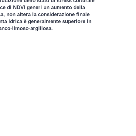
utazione dello stato di stress colturale
dice di NDVI generi un aumento della
a, non altera la considerazione finale
nta idrica è generalmente superiore in
ranco-limoso-argillosa.