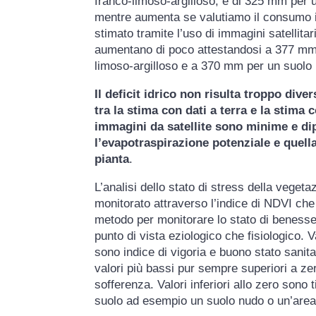
franco-limoso-argilloso, e di 325 mm per u
mentre aumenta se valutiamo il consumo i
stimato tramite l’uso di immagini satellitar
aumentano di poco attestandosi a 377 mm
limoso-argilloso e a 370 mm per un suolo 
Il deficit idrico non risulta troppo dive
tra la stima con dati a terra e la stima 
immagini da satellite sono minime e di
l’evapotraspirazione potenziale e quella 
pianta
.
L’analisi dello stato di stress della veg
monitorato attraverso l’indice di NDVI ch
metodo per monitorare lo stato di benesser
punto di vista eziologico che fisiologico. Val
sono indice di vigoria e buono stato sanita
valori più bassi pur sempre superiori a ze
sofferenza. Valori inferiori allo zero sono t
suolo ad esempio un suolo nudo o un’area 