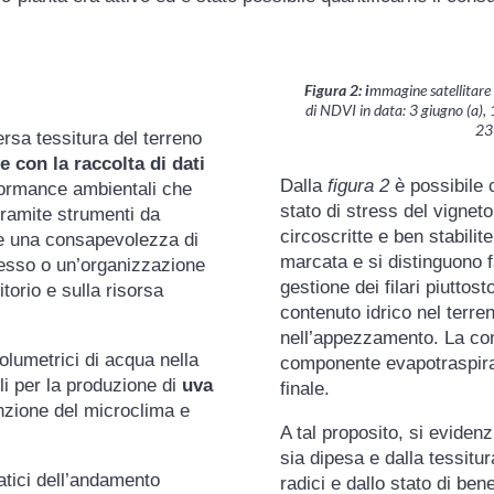
Figura 2: i
mmagine satellitare d
di NDVI in data: 3 giugno (a), 13
23 
ersa tessitura del terreno
e con la raccolta di dati
Dalla
figura 2
è possibile 
formance ambientali che
stato di stress del vignet
 tramite strumenti da
circoscritte e ben stabilit
re una consapevolezza di
marcata e si distinguono f
cesso o un’organizzazione
gestione dei filari piuttos
torio e sulla risorsa
contenuto idrico nel terre
nell’appezzamento. La cond
olumetrici di acqua nella
componente evapotraspira
li per la produzione di
uva
finale.
unzione del microclima e
A tal proposito, si evidenz
sia dipesa e dalla tessitura
matici dell’andamento
radici e dallo stato di be