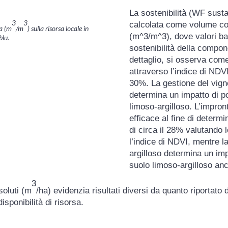
La sostenibilità (WF susta
3
3
calcolata come volume con
ca (m
/m
) sulla risorsa locale in
(m^3/m^3), dove valori ba
blu.
sostenibilità della compone
dettaglio, si osserva come
attraverso l’indice di NDVI
30%. La gestione del vign
determina un impatto di p
limoso-argilloso. L’impron
efficace al fine di determi
di circa il 28% valutando l
l’indice di NDVI, mentre l
argilloso determina un imp
suolo limoso-argilloso anc
3
soluti (m
/ha) evidenzia risultati diversi da quanto riportato 
disponibilità di risorsa.