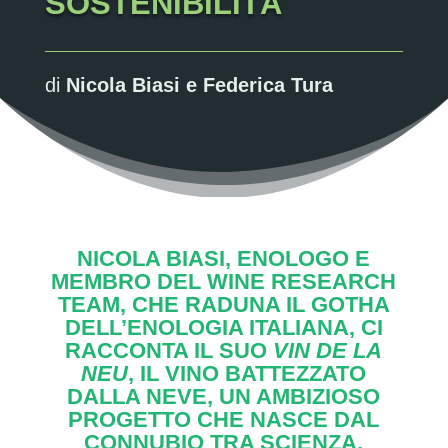
SOSTENIBILITÀ
di
Nicola Biasi e Federica Tura
NICOLA BIASI, ENOLOGO E
MEMBRO DEL WINE RESEARCH
TEAM, CHE RADUNA IL GOTHA
DELL’ENOLOGIA ITALIANA, CI
RACCONTA IL SUO
VIN DE LA
NEU
, IL VINO BATTEZZATO
DALLA NEVE, UN AMBIZIOSO
PROGETTO CHE NASCE DAL
CONNUBIO TRA SCIENZA,